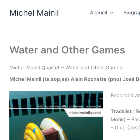
Skip
Michel Mainil
to
Accueil
Biogra
content
Water and Other Games
Michel Mainil Quartet – Water and Other Games
Michel Mainil (ts,sop,as) Alain Rochette (pno) José B
Recorded an
Tracklist
: B
Monk) – Bas 
– Glup (José