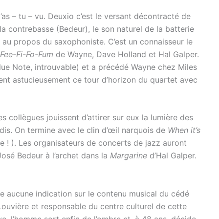
’as – tu – vu. Deuxio c’est le versant décontracté de
a contrebasse (Bedeur), le son naturel de la batterie
es au propos du saxophoniste. C’est un connaisseur le
Fee-Fi-Fo-Fum
de Wayne, Dave Holland et Hal Galper.
lue Note, introuvable) et a précédé Wayne chez Miles
tent astucieusement ce tour d’horizon du quartet avec
s collègues jouissent d’attirer sur eux la lumière des
s dis. On termine avec le clin d’œil narquois de
When it’s
e ! ). Les organisateurs de concerts de jazz auront
José Bedeur à l’archet dans la
Margarine
d’Hal Galper.
 aucune indication sur le contenu musical du cédé
ouvière et responsable du centre culturel de cette
e, l’homme sort enfin de l’ombre et, à 48 ans, décide