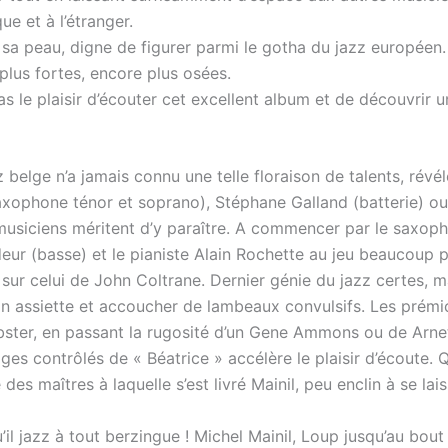
e et à l’étranger.
 sa peau, digne de figurer parmi le gotha du jazz européen.
plus fortes, encore plus osées.
s le plaisir d’écouter cet excellent album et de découvrir un
zz belge n’a jamais connu une telle floraison de talents, ré
axophone ténor et soprano), Stéphane Galland (batterie) ou
musiciens méritent d’y paraître. A commencer par le saxoph
eur (basse) et le pianiste Alain Rochette au jeu beaucoup pl
r celui de John Coltrane. Dernier génie du jazz certes, mai
assiette et accoucher de lambeaux convulsifs. Les prémic
ter, en passant la rugosité d’un Gene Ammons ou de Arnet
ges contrôlés de « Béatrice » accélère le plaisir d’écoute. 
 des maîtres à laquelle s’est livré Mainil, peu enclin à se l
’il jazz à tout berzingue ! Michel Mainil, Loup jusqu’au bou