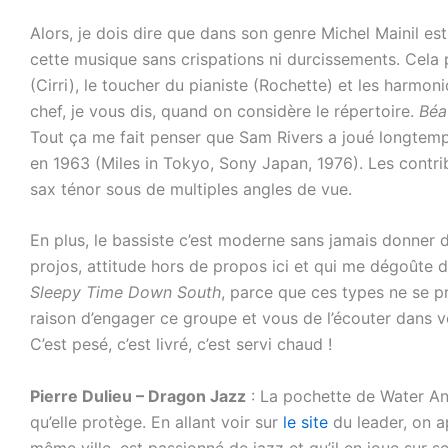
Alors, je dois dire que dans son genre Michel Mainil est
cette musique sans crispations ni durcissements. Cela p
(Cirri), le toucher du pianiste (Rochette) et les harmo
chef, je vous dis, quand on considère le répertoire.
Béa
Tout ça me fait penser que Sam Rivers a joué longtemp
en 1963 (Miles in Tokyo, Sony Japan, 1976). Les contri
sax ténor sous de multiples angles de vue.
En plus, le bassiste c’est moderne sans jamais donner da
projos, attitude hors de propos ici et qui me dégoûte d’ai
Sleepy Time Down South
, parce que ces types ne se pr
raison d’engager ce groupe et vous de l’écouter dans vo
C’est pesé, c’est livré, c’est servi chaud !
Pierre Dulieu – Dragon Jazz
: La pochette de Water An
qu’elle protège. En allant voir sur
le site
du leader, on a
même ville, est passionné de jazz et qu’il en joue sur 