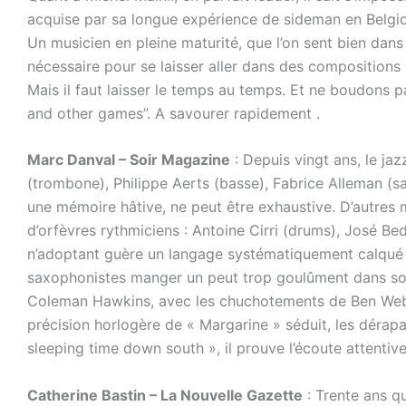
acquise par sa longue expérience de sideman en Belgiqu
Un musicien en pleine maturité, que l’on sent bien dans
nécessaire pour se laisser aller dans des compositions 
Mais il faut laisser le temps au temps. Et ne boudons pa
and other games”. A savourer rapidement .
Marc Danval – Soir Magazine
: Depuis vingt ans, le ja
(trombone), Philippe Aerts (basse), Fabrice Alleman (s
une mémoire hâtive, ne peut être exhaustive. D’autres 
d’orfèvres rythmiciens : Antoine Cirri (drums), José Bed
n’adoptant guère un langage systématiquement calqué su
saxophonistes manger un peut trop goulûment dans son 
Coleman Hawkins, avec les chuchotements de Ben Webs
précision horlogère de « Margarine » séduit, les dérapa
sleeping time down south », il prouve l’écoute attentive
Catherine Bastin – La Nouvelle Gazette
: Trente ans qu