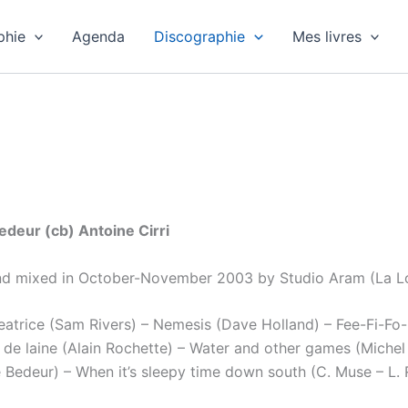
phie
Agenda
Discographie
Mes livres
edeur (cb) Antoine Cirri
d mixed in October-November 2003 by Studio Aram (La L
eatrice (Sam Rivers) – Nemesis (Dave Holland) – Fee-Fi-F
de laine (Alain Rochette) – Water and other games (Michel M
 Bedeur) – When it’s sleepy time down south (C. Muse – L. 