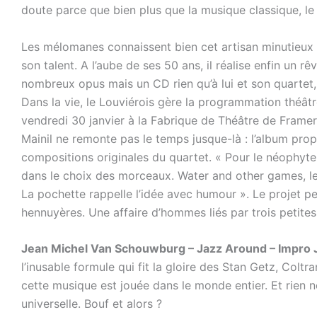
doute parce que bien plus que la musique classique, le j
Les mélomanes connaissent bien cet artisan minutieux q
son talent. A l’aube de ses 50 ans, il réalise enfin un 
nombreux opus mais un CD rien qu’à lui et son quartet, c’é
Dans la vie, le Louviérois gère la programmation théâtre
vendredi 30 janvier à la Fabrique de Théâtre de Frameri
Mainil ne remonte pas le temps jusque-là : l’album pro
compositions originales du quartet. « Pour le néophyte
dans le choix des morceaux. Water and other games, le t
La pochette rappelle l’idée avec humour ». Le projet per
hennuyères. Une affaire d’hommes liés par trois petites
Jean Michel Van Schouwburg – Jazz Around – Impro 
l’inusable formule qui fit la gloire des Stan Getz, Colt
cette musique est jouée dans le monde entier. Et rien ne
universelle. Bouf et alors ?