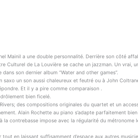
hel Mainil a une double personnalité. Derrière son côté affab
 Culturel de La Louvière se cache un jazzman. Un vrai, un
ue dans son dernier album “Water and other games”.
n saxo un son aussi chaleureux et feutré ou à John Coltrane l
répondre. Et il y a pire comme comparaison .
drôlement bien ficelé.
vers; des compositions originales du quartet et un accessi
ement. Alain Rochette au piano s’adapte parfaitement bien 
 à la contrebasse impose avec la régularité du métronome le
er tout en laissant suffisamment d’espace aux autres musicien