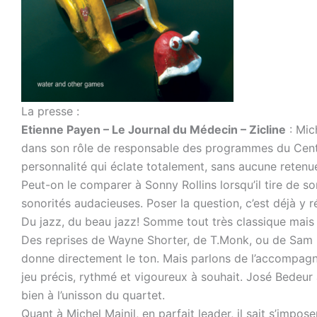
La presse :
Etienne Payen – Le Journal du Médecin – Zicline
: Mic
dans son rôle de responsable des programmes du Centre
personnalité qui éclate totalement, sans aucune reten
Peut-on le comparer à Sonny Rollins lorsqu’il tire de so
sonorités audacieuses. Poser la question, c’est déjà y 
Du jazz, du beau jazz! Somme tout très classique mais 
Des reprises de Wayne Shorter, de T.Monk, ou de Sam Ri
donne directement le ton. Mais parlons de l’accompagn
jeu précis, rythmé et vigoureux à souhait. José Bedeur
bien à l’unisson du quartet.
Quant à Michel Mainil, en parfait leader, il sait s’impos