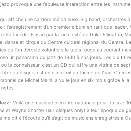
azz provoque une fabuleuse interaction entre les instrument
ui affiche une carrière mélodieuse. Big band, orchestres de
rêve : l’enregistrement d’un premier album en tant que leader
tait inédit. Flashé par la virtuosité de Duke Ellington, Miche
, danse et cirque du Centre culturel régional du Centre. Les
es où l’on déroule volontiers le tapis rouge au courant mu
pose un panorama du jazz de 1930 à nos jours. Les dix titre
 ou le connaisseur, c’est un CD qui offre une vitrine de se
itre du disque, est un clin d’œil au thème de l’eau. Ca m’e
sonnel de Michel Mainil a vu le jour en six mois grâce à la 
 notes.
Jazz :
Voilà une musique bien internationale pour du jazz 10
rane et Wayne Shorter (sur disques only) à leur époque de glo
 me dit à l’écoute qu’il s’agit de musiciens enregistrés à O