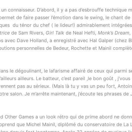
 un connaisseur. D’abord, il y a pas d’esbrouffe technique m
ermet de faire passer l’émotion dans le swing, le chant de l
niques du ténor du chef ( le lideur!) admirablement intégré
trice
de Sam Rivers,
Girl Talk
de Neal Hefti
, Monk’s Dream
,
s avec Dave Holland, a enregistré avec Hal Galper (chez B
butions personnelles de Bedeur, Rochette et Mainil complè
ns le dégoulinant, le lafarisme affairé de ceux qui parmi se
lleurs ailleurs. Le batteur, c’est pareil ,le bon goût , j’vou
ennent pas au sérieux. (Mais là tu y vas un peu fort, Antoin
tre salon. Je m’arrête maintenant, j’écoute les phrases de 
d Other Games a un look rétro qui de prime abord ne donne
pprend que Michel Mainil, diplômé du conservatoire de La L
scène depuis fort longtemps. Après 32 années de musique liv