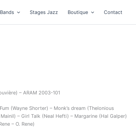
Bands
Stages Jazz
Boutique
Contact
ouvière) – ARAM 2003-101
o-Fum (Wayne Shorter) – Monk’s dream (Thelonious
ainil) – Girl Talk (Neal Hefti) – Margarine (Hal Galper)
Rene – O. Rene)