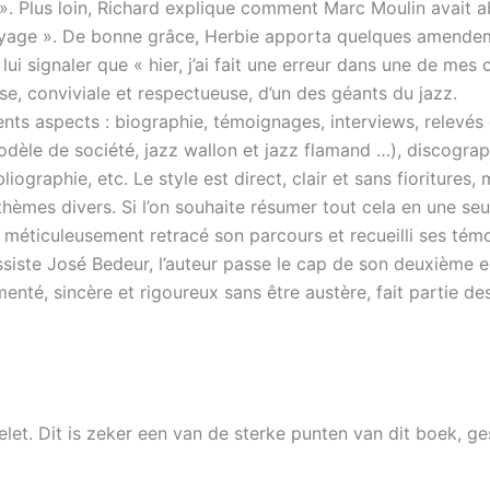
 ». Plus loin, Richard explique comment Marc Moulin avait 
 Voyage ». De bonne grâce, Herbie apporta quelques amendem
ui signaler que « hier, j’ai fait une erreur dans une de mes 
use, conviviale et respectueuse, d’un des géants du jazz.
nts aspects : biographie, témoignages, interviews, relevés d
modèle de société, jazz wallon et jazz flamand …), discogr
iographie, etc. Le style est direct, clair et sans fioritures
hèmes divers. Si l’on souhaite résumer tout cela en une seule
a méticuleusement retracé son parcours et recueilli ses témo
iste José Bedeur, l’auteur passe le cap de son deuxième ess
nté, sincère et rigoureux sans être austère, fait partie de
elet. Dit is zeker een van de sterke punten van dit boek, g