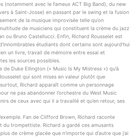
tres (notamment avec le fameux ACT Big Band), du new
rs à Saint-Josse) en passant par le swing et la fusion
ssement de la musique improvisée telle qu’on
 multitude de musiciens qui constituent la crème du jazz
n ou Bruno Castellucci. Enfin, Richard Rousselet est
’innombrables étudiants dont certains sont aujourd’hui
n un livre, travail de mémoire entre essai et
tes les sources possibles.
ie de Duke Ellington (« Music Is My Mistress ») qu’à
Rousselet qui sont mises en valeur plutôt que
s, surtout, Richard apparaît comme un personnage
 pour ne pas abandonner l’orchestre du West Music
irs de ceux avec qui il a travaillé et qu’en retour, ses
 d’exemple. Fan de Clifford Brown, Richard raconte
nt du trompettiste. Richard a gardé ces amusants
lus de crème glacée que n’importe qui d’autre que j’ai