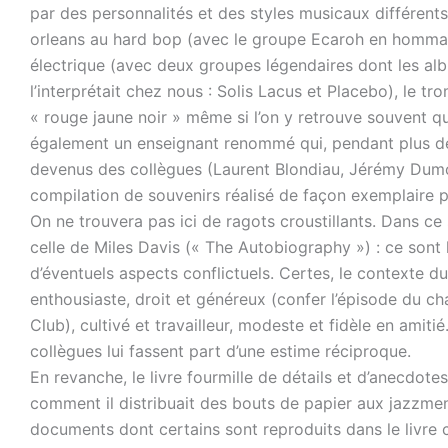
par des personnalités et des styles musicaux différe
orleans au hard bop (avec le groupe Ecaroh en hommage
électrique (avec deux groupes légendaires dont les alb
l’interprétait chez nous : Solis Lacus et Placebo), le 
« rouge jaune noir » même si l’on y retrouve souvent q
également un enseignant renommé qui, pendant plus de 
devenus des collègues (Laurent Blondiau, Jérémy Dumont
compilation de souvenirs réalisé de façon exemplaire pa
On ne trouvera pas ici de ragots croustillants. Dans ce 
celle de Miles Davis (« The Autobiography ») : ce sont
d’éventuels aspects conflictuels. Certes, le contexte 
enthousiaste, droit et généreux (confer l’épisode du c
Club), cultivé et travailleur, modeste et fidèle en amiti
collègues lui fassent part d’une estime réciproque.
En revanche, le livre fourmille de détails et d’anecdote
comment il distribuait des bouts de papier aux jazzmen
documents dont certains sont reproduits dans le livre 