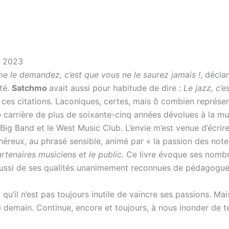
r 2023
e le demandez, c’est que vous ne le saurez jamais !
, décla
ité.
Satchmo
avait aussi pour habitude de dire :
Le jazz, c’e
à ces citations. Laconiques, certes, mais ô combien représe
une carrière de plus de soixante-cinq années dévolues à la
Big Band et le West Music Club. L’envie m’est venue d’écrire
néreux, au phrasé sensible, animé par « la passion des note
tenaires musiciens et le public.
Ce livre évoque ses nombr
aussi de ses qualités unanimement reconnues de pédagogue.
qu’il n’est pas toujours inutile de vaincre ses passions. Ma
i demain. Continue, encore et toujours, à nous inonder de t