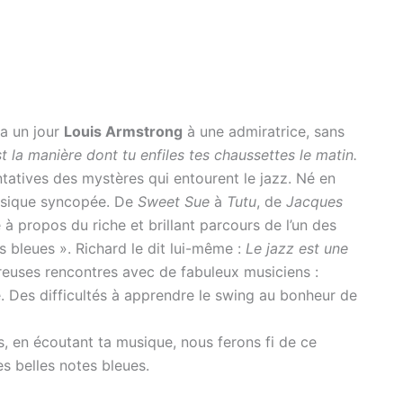
ra un jour
Louis Armstrong
à une admiratrice, sans
st la manière dont tu enfiles tes chaussettes le matin.
ntatives des mystères qui entourent le jazz. Né en
 musique syncopée. De
Sweet Sue
à
Tutu
, de
Jacques
 à propos du riche et brillant parcours de l’un des
s bleues ». Richard le dit lui-même :
Le jazz est une
euses rencontres avec de fabuleux musiciens :
 Des difficultés à apprendre le swing au bonheur de
is, en écoutant ta musique, nous ferons fi de ce
es belles notes bleues.