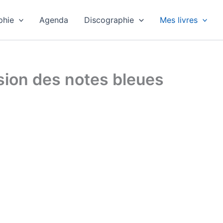
phie
Agenda
Discographie
Mes livres
sion des notes bleues