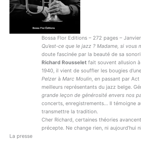
Bossa Flor Editions – 272 pages – Janvie
Qu’est-ce que le jazz ? Madame, si vous m
doute fascinée par la beauté de sa sonor
Richard Rousselet
fait souvent allusion 
1940, il vient de souffler les bougies d’
Pelzer
à
Marc
Moulin
, en passant par Act 
meilleurs représentants du jazz belge. Gé
grande leçon de générosité envers nos par
concerts, enregistrements… Il témoigne 
transmettre la tradition.
Cher Richard, certaines théories avancent 
précepte. Ne change rien, ni aujourd’hui n
La presse