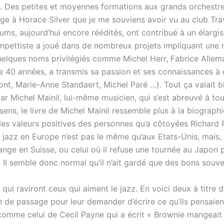
nts. Des petites et moyennes formations aux grands orches
 à Horace Silver que je me souviens avoir vu au club Trave
ums, aujourd’hui encore réédités, ont contribué à un élargi
trompettiste a joué dans de nombreux projets impliquant une
uelques noms privilégiés comme Michel Herr, Fabrice Allema
40 années, a transmis sa passion et ses connaissances à d
, Marie-Anne Standaert, Michel Paré …). Tout ça valait bie
r Michel Mainil, lui-même musicien, qui s’est abreuvé à tou
sens, le livre de Michel Mainil ressemble plus à la biograph
 les valeurs positives des personnes qu’a côtoyées Richard 
du jazz en Europe n’est pas le même qu’aux Etats-Unis, mai
hange en Suisse, ou celui où il refuse une tournée au Japon
é. Il semble donc normal qu’il n’ait gardé que des bons souven
s qui raviront ceux qui aiment le jazz. En voici deux à titre
 de passage pour leur demander d’écrire ce qu’ils pensaie
comme celui de Cecil Payne qui a écrit « Brownie mangeait p