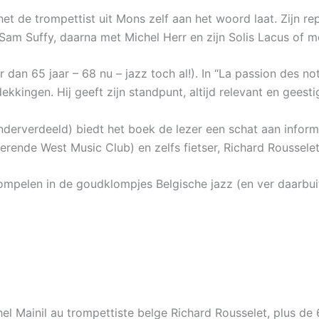
et de trompettist uit Mons zelf aan het woord laat. Zijn r
am Suffy, daarna met Michel Herr en zijn Solis Lacus of me
 dan 65 jaar – 68 nu – jazz toch al!). In “La passion des no
kkingen. Hij geeft zijn standpunt, altijd relevant en geestig
derverdeeld) biedt het boek de lezer een schat aan informa
terende West Music Club) en zelfs fietser, Richard Rousselet
dompelen in de goudklompjes Belgische jazz (en ver daarbui
el Mainil au trompettiste belge Richard Rousselet, plus de