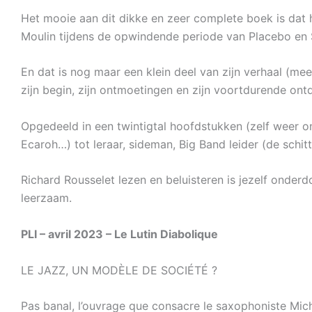
Het mooie aan dit dikke en zeer complete boek is dat h
Moulin tijdens de opwindende periode van Placebo en S
En dat is nog maar een klein deel van zijn verhaal (meer
zijn begin, zijn ontmoetingen en zijn voortdurende ontde
Opgedeeld in een twintigtal hoofdstukken (zelf weer on
Ecaroh…) tot leraar, sideman, Big Band leider (de schit
Richard Rousselet lezen en beluisteren is jezelf onder
leerzaam.
PLI – avril 2023 – Le Lutin Diabolique
LE JAZZ, UN MODÈLE DE SOCIÉTÉ ?
Pas banal, l’ouvrage que consacre le saxophoniste Mich