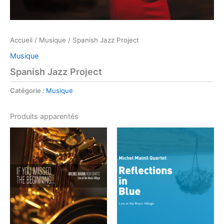
Accueil
/
Musique
/ Spanish Jazz Project
Musique
Spanish Jazz Project
Catégorie :
Musique
Produits apparentés