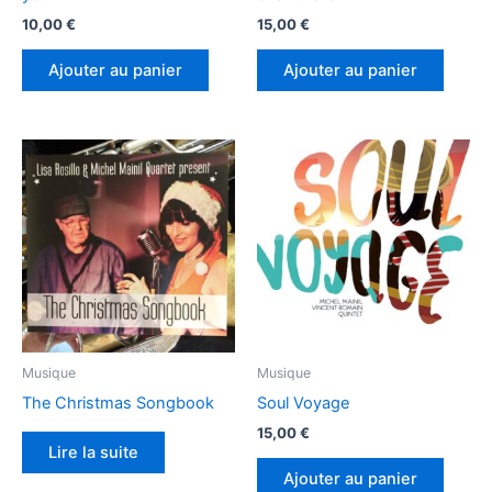
10,00
€
15,00
€
Ajouter au panier
Ajouter au panier
Musique
Musique
The Christmas Songbook
Soul Voyage
15,00
€
Lire la suite
Ajouter au panier